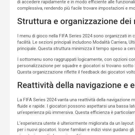
di accedere rapidamente e in modo efficiente alle funzionalit
complessiva, rendendo più facile trovare impostazioni e mod
Struttura e organizzazione dei
I menu di gioco nella FIFA Series 2024 sono organizzati in 
facilità. Le sezioni principali includono Modalità Carriera, 
principale. Questa struttura minimizza il tempo speso a cerc
I sottomenu sono raggruppati logicamente, con opzioni corr
personalizzazione per squadre e giocatori si trovano sotto l
Questa organizzazione riflette il feedback dei giocatori volto 
Reattività della navigazione e 
La FIFA Series 2024 vanta una reattività della navigazione m
fluide e rapide. I giocatori possono aspettarsi una bassa la
un’esperienza più immersiva. Questa efficienza è particolar
L’esperienza utente è ulteriormente migliorata da un layout 
per i nuovi giocatori. Icone familiari e indizi visivi guidano gl