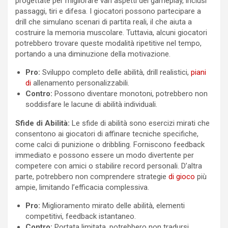
progettate per migliorare vari aspetti del gameplay, inclusi
passaggi, tiri e difesa. I giocatori possono partecipare a
drill che simulano scenari di partita reali, il che aiuta a
costruire la memoria muscolare. Tuttavia, alcuni giocatori
potrebbero trovare queste modalità ripetitive nel tempo,
portando a una diminuzione della motivazione.
Pro:
Sviluppo completo delle abilità, drill realistici,
piani
di
allenamento personalizzabili.
Contro:
Possono diventare monotoni, potrebbero non
soddisfare le lacune di abilità individuali.
Sfide di Abilità:
Le sfide di abilità sono esercizi mirati che
consentono ai giocatori di affinare tecniche specifiche,
come calci di punizione o dribbling. Forniscono feedback
immediato e possono essere un modo divertente per
competere con amici o stabilire record personali. D’altra
parte, potrebbero non comprendere strategie
di gioco
più
ampie, limitando l’efficacia complessiva.
Pro:
Miglioramento mirato delle abilità, elementi
competitivi, feedback istantaneo.
Contro:
Portata limitata, potrebbero non tradursi