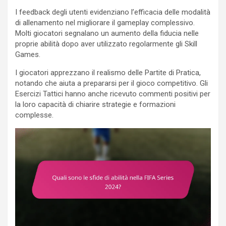
I feedback degli utenti evidenziano l’efficacia delle modalità
di allenamento nel migliorare il gameplay complessivo.
Molti giocatori segnalano un aumento della fiducia nelle
proprie abilità dopo aver utilizzato regolarmente gli Skill
Games.
I giocatori apprezzano il realismo delle Partite di Pratica,
notando che aiuta a prepararsi per il gioco competitivo. Gli
Esercizi Tattici hanno anche ricevuto commenti positivi per
la loro capacità di chiarire strategie e formazioni
complesse.