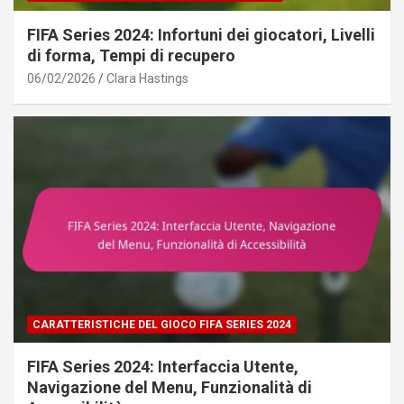
FIFA Series 2024: Infortuni dei giocatori, Livelli
di forma, Tempi di recupero
06/02/2026
Clara Hastings
CARATTERISTICHE DEL GIOCO FIFA SERIES 2024
FIFA Series 2024: Interfaccia Utente,
Navigazione del Menu, Funzionalità di