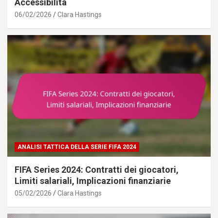
Accessibilità
06/02/2026
Clara Hastings
ANALISI TATTICA DELLA SERIE FIFA 2024
FIFA Series 2024: Contratti dei giocatori,
Limiti salariali, Implicazioni finanziarie
05/02/2026
Clara Hastings