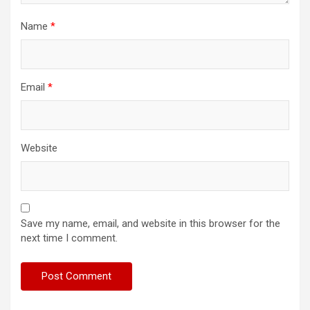
Name
*
Email
*
Website
Save my name, email, and website in this browser for the
next time I comment.