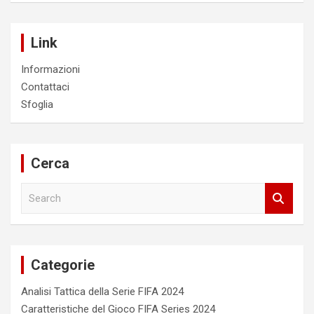
Link
Informazioni
Contattaci
Sfoglia
Cerca
S
e
a
r
c
Categorie
h
Analisi Tattica della Serie FIFA 2024
Caratteristiche del Gioco FIFA Series 2024