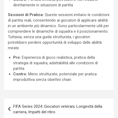
direttamente in situazioni di partita.
Sessioni di Pratica:
Queste sessioni imitano le condizioni
di partita reali, consentendo ai giocatori di applicare abilità
in un ambiente più dinamico. Sono particolarmente utili per
comprendere le dinamiche di squadra e il posizionamento.
Tuttavia, senza una guida strutturata, i giocatori
potrebbero perdere opportunità di sviluppo delle abilità
mirate.
Pro:
Esperienza di gioco realistica, pratica della
strategia di squadra, adattabilità alle condizioni di
partita.
Contro:
Meno strutturate, potenziale per pratica
improduttiva senza obiettivi chiari.
Post
FIFA Series 2024: Giocatori veterani, Longevità della
navigation
carriera, Impatti del ritiro