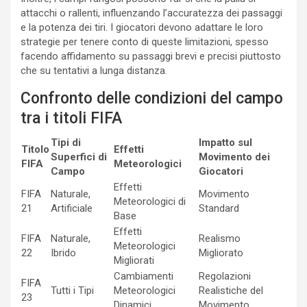
attacchi o rallenti, influenzando l’accuratezza dei passaggi
e la potenza dei tiri. I giocatori devono adattare le loro
strategie per tenere conto di queste limitazioni, spesso
facendo affidamento su passaggi brevi e precisi piuttosto
che su tentativi a lunga distanza.
Confronto delle condizioni del campo
tra i titoli FIFA
Tipi di
Impatto sul
Titolo
Effetti
Superfici di
Movimento dei
FIFA
Meteorologici
Campo
Giocatori
Effetti
FIFA
Naturale,
Movimento
Meteorologici di
21
Artificiale
Standard
Base
Effetti
FIFA
Naturale,
Realismo
Meteorologici
22
Ibrido
Migliorato
Migliorati
Cambiamenti
Regolazioni
FIFA
Tutti i Tipi
Meteorologici
Realistiche del
23
Dinamici
Movimento