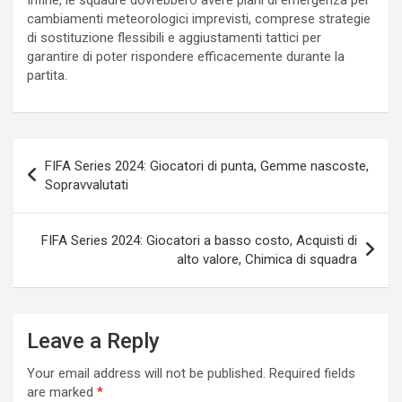
Infine, le squadre dovrebbero avere piani di emergenza per
cambiamenti meteorologici imprevisti, comprese strategie
di sostituzione flessibili e aggiustamenti tattici per
garantire di poter rispondere efficacemente durante la
partita.
Post
FIFA Series 2024: Giocatori di punta, Gemme nascoste,
navigation
Sopravvalutati
FIFA Series 2024: Giocatori a basso costo, Acquisti di
alto valore, Chimica di squadra
Leave a Reply
Your email address will not be published.
Required fields
are marked
*