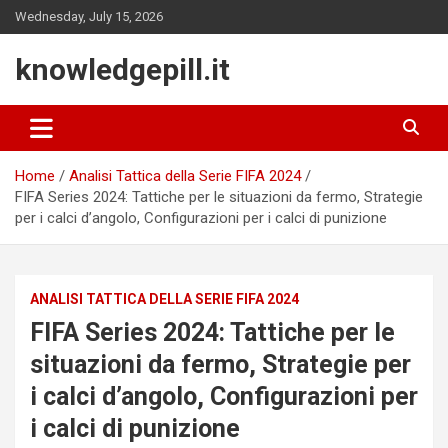
Skip
Wednesday, July 15, 2026
to
content
knowledgepill.it
Home
Analisi Tattica della Serie FIFA 2024
FIFA Series 2024: Tattiche per le situazioni da fermo, Strategie
per i calci d’angolo, Configurazioni per i calci di punizione
ANALISI TATTICA DELLA SERIE FIFA 2024
FIFA Series 2024: Tattiche per le
situazioni da fermo, Strategie per
i calci d’angolo, Configurazioni per
i calci di punizione