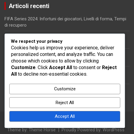
Articoli recenti
FIFA Series 2024: Infortuni dei giocatori, Livelli di forma, Tempi
di recupero
FIFA Series 2024: Interfaccia Utente, Navigazione del Menu,
We respect your privacy
Funzionalità di Accessibilità
Cookies help us improve your experience, deliver
personalized content, and analyze traffic. You can
FIFA Series 2024: Contratti dei giocatori, Limiti salariali,
Implicazioni finanziarie
choose which cookies to allow by clicking
Customize
. Click
Accept All
to consent or
Reject
FIFA Series 2024: Tendenze tattiche, Confronti tra leghe,
All
to decline non-essential cookies.
Tattiche storiche
Customize
FIFA Series 2024: Ruoli dei giocatori, Gioco di posizione,
Flessibilità tattica
Reject All
Accept All
Copyright © 2026
knowledgepill.it
Theme by:
Theme Horse
Proudly Powered by:
WordPress