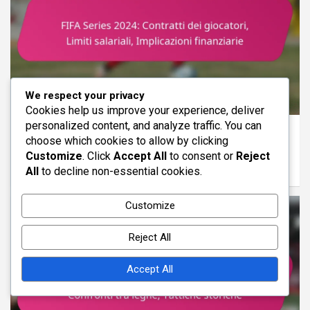
We respect your privacy
ANALISI TATTICA DELLA SERIE FIFA 2024
Cookies help us improve your experience, deliver
personalized content, and analyze traffic. You can
FIFA Series 2024: Contratti dei giocatori,
choose which cookies to allow by clicking
Limiti salariali, Implicazioni finanziarie
Customize
. Click
Accept All
to consent or
Reject
05/02/2026
Clara Hastings
All
to decline non-essential cookies.
Customize
Reject All
Accept All